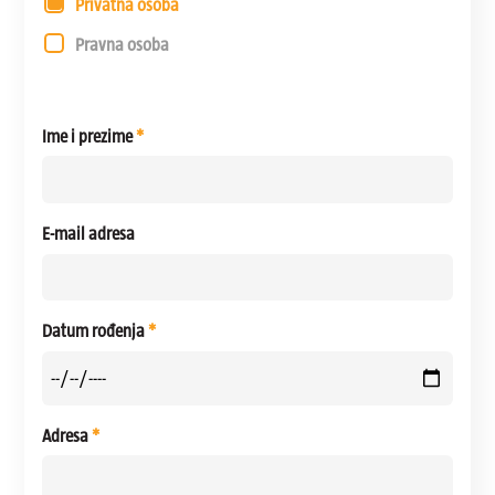
Privatna osoba
Pravna osoba
Poduzeće / obrt
*
Ime i prezime
*
E-mail adresa
Datum rođenja
*
Adresa
*