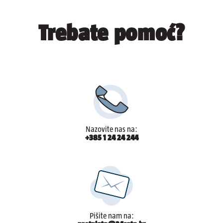
*
polja označena zvjezdicom su obavezna
Poštanski broj
*
Trebate pomoć?
*
polja označena zvjezdicom su obavezna
Nazovite nas na:
+385 1 24 24 244
Pišite nam na: