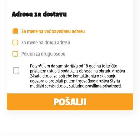
Adresa za dostavu
Za mene na već navedenu adresu
Za mene na drugu adresu
Poklon za drugu osobu
Adresa
Ime i prezime
*
*
Potvrđujem da sam stariji/a od 18 godina te izričito
pristajem ustupiti podatke iz obrasca na obradu društvu
24sata d.o.o. za potrebe kontaktiranja o sklapanju
ugovora o pretplati putem trgovačkog društva Styria
medijski servisi d.o.o., sukladno
pravilima privatnosti
.
Grad
Adresa
*
*
POŠALJI
Poštanski broj
Grad
*
*